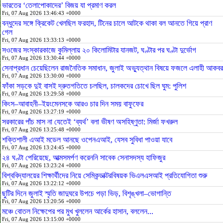
ভারতের ‘তেলাপোকাদের’ বিজয় যা প্রমাণ করল
Fri, 07 Aug 2026 13:46:43 +0000
বন্ধুদের সঙ্গে ক্রিকেট খেলছিল ফরহাদ, টিনের চালে আটকে থাকা বল আনতে গিয়ে প্রাণ
গেল
Fri, 07 Aug 2026 13:33:13 +0000
সওজের সংস্কারকাজে কুমিল্লায় ২০ কিলোমিটার যানজট, ঘণ্টার পর ঘণ্টা দুর্ভোগ
Fri, 07 Aug 2026 13:30:44 +0000
সেনাপ্রধান চেয়েছিলেন রাজনৈতিক সমাধান, জুলাই অভ্যুত্থান বিষয়ে ফজলে এলাহী আকবর
Fri, 07 Aug 2026 13:30:00 +0000
ফাঁকা সড়কে দুই বাসই দ্রুতগতিতে চলছিল, চালকদের চোখে ছিল ঘুম: পুলিশ
Fri, 07 Aug 2026 13:29:58 +0000
কিংস–আবাহনী–ইয়ংমেনসকে আরও চার দিন সময় বাফুফের
Fri, 07 Aug 2026 13:27:19 +0000
সরকারের পাঁচ মাস না যেতেই ‘ব্যর্থ’ বলা ভীষণ অসহিষ্ণুতা: মির্জা ফখরুল
Fri, 07 Aug 2026 13:25:48 +0000
শক্তিশালী এআই মডেল আনছে ওপেনএআই, যেসব সুবিধা পাওয়া যাবে
Fri, 07 Aug 2026 13:24:45 +0000
২৪ ঘণ্টা পেরিয়েছে, আত্মসমর্পণ করেননি সাবেক সেনাসদস্য হাফিজুর
Fri, 07 Aug 2026 13:23:24 +0000
বিশ্ববিদ্যালয়ের শিক্ষার্থীদের নিয়ে সেমিকন্ডাক্টরবিষয়ক ভিএলএসআই প্রতিযোগিতা শুরু
Fri, 07 Aug 2026 13:22:12 +0000
ছুটির দিনে জুলাই স্মৃতি জাদুঘরে উপচে পড়া ভিড়, বিশৃঙ্খলা–ভোগান্তি
Fri, 07 Aug 2026 13:20:56 +0000
মঞ্চে বোতল নিক্ষেপের পর মুখ খুললেন আর্কের হাসান, বললেন...
Fri, 07 Aug 2026 13:15:00 +0000