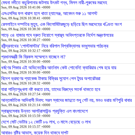
মেঘনা নদীতে কচুরিপানার জটলায় উৎকট গন্ধ, মিলল নারী-পুরুষের মরদেহ
Sun, 09 Aug 2026 10:41:06 +0000
এসএসসির ফল খারাপ হলে খাতা চ্যালেঞ্জ, আবেদন শুরু ১১ আগস্ট
Sun, 09 Aug 2026 10:38:41 +0000
রেললাইনে দম্পতির মৃত্যু, এক কিলোমিটারজুড়ে ছড়িয়ে ছিল মরদেহের খণ্ডিত অংশ
Sun, 09 Aug 2026 10:38:30 +0000
সাড়ে ৩৪ হাজার পদে দ্রুত নিয়োগে স্বাস্থ্য অধিদপ্তরকে নির্দেশ মন্ত্রণালয়ের
Sun, 09 Aug 2026 10:38:27 +0000
রবীন্দ্রনাথের ‘পোস্টমাস্টার’ নিয়ে বরিশাল বিশ্ববিদ্যালয় বন্ধুসভার পাঠচক্র
Sun, 09 Aug 2026 10:32:17 +0000
প্রধানমন্ত্রী কি ব্রিকস সম্মেলনে যাচ্ছেন না?
Sun, 09 Aug 2026 10:30:00 +0000
ধর্ষণের শিকার এই অভিনেত্রীর আর্তনাদ কেউ শোনেনি! ক্যারিয়ার শেষ হয়ে যায়
Sun, 09 Aug 2026 10:30:00 +0000
বিদেশ ভ্রমণের প্যাকেজ টাকায় বিক্রির সুযোগ পেল ট্যুর অপারেটররা
Sun, 09 Aug 2026 10:28:32 +0000
যারা শান্তিশৃঙ্খলা নষ্ট করতে চায়, তাদের বিরুদ্ধে সতর্ক থাকতে হবে
Sun, 09 Aug 2026 10:27:54 +0000
আন্তর্জাতিক আদিবাসী দিবস: সরল স্বাদের জাদুতে শুধু পেট নয়, মনও ভরায় মণিপুরি খাবার
Sun, 09 Aug 2026 10:21:14 +0000
স্বাস্থ্যসেবায় উন্নত আলট্রাসাউন্ড প্রযুক্তি এল বাংলাদেশে
Sun, 09 Aug 2026 10:15:59 +0000
দেশে মোট ভোটার ১২ কোটি ৮৬ লাখ, ৩ মাসে বেড়েছে ৩ লাখ
Sun, 09 Aug 2026 10:15:37 +0000
আবারও বৃষ্টির আভাস, কয়েক দিন থাকবে দাপট