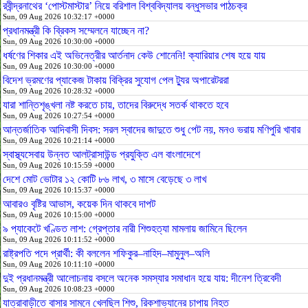
রবীন্দ্রনাথের ‘পোস্টমাস্টার’ নিয়ে বরিশাল বিশ্ববিদ্যালয় বন্ধুসভার পাঠচক্র
Sun, 09 Aug 2026 10:32:17 +0000
প্রধানমন্ত্রী কি ব্রিকস সম্মেলনে যাচ্ছেন না?
Sun, 09 Aug 2026 10:30:00 +0000
ধর্ষণের শিকার এই অভিনেত্রীর আর্তনাদ কেউ শোনেনি! ক্যারিয়ার শেষ হয়ে যায়
Sun, 09 Aug 2026 10:30:00 +0000
বিদেশ ভ্রমণের প্যাকেজ টাকায় বিক্রির সুযোগ পেল ট্যুর অপারেটররা
Sun, 09 Aug 2026 10:28:32 +0000
যারা শান্তিশৃঙ্খলা নষ্ট করতে চায়, তাদের বিরুদ্ধে সতর্ক থাকতে হবে
Sun, 09 Aug 2026 10:27:54 +0000
আন্তর্জাতিক আদিবাসী দিবস: সরল স্বাদের জাদুতে শুধু পেট নয়, মনও ভরায় মণিপুরি খাবার
Sun, 09 Aug 2026 10:21:14 +0000
স্বাস্থ্যসেবায় উন্নত আলট্রাসাউন্ড প্রযুক্তি এল বাংলাদেশে
Sun, 09 Aug 2026 10:15:59 +0000
দেশে মোট ভোটার ১২ কোটি ৮৬ লাখ, ৩ মাসে বেড়েছে ৩ লাখ
Sun, 09 Aug 2026 10:15:37 +0000
আবারও বৃষ্টির আভাস, কয়েক দিন থাকবে দাপট
Sun, 09 Aug 2026 10:15:00 +0000
৯ প্যাকেটে খণ্ডিত লাশ: গ্রেপ্তার নারী শিশুহত্যা মামলায় জামিনে ছিলেন
Sun, 09 Aug 2026 10:11:52 +0000
রাষ্ট্রপতি পদে প্রার্থী: কী বললেন শফিকুর–নাহিদ–মামুনুল–অলি
Sun, 09 Aug 2026 10:11:10 +0000
দুই প্রধানমন্ত্রী আলোচনায় বসলে অনেক সমস্যার সমাধান হয়ে যায়: দীনেশ ত্রিবেদী
Sun, 09 Aug 2026 10:08:23 +0000
যাত্রাবাড়ীতে বাসার সামনে খেলছিল শিশু, রিকশাভ্যানের চাপায় নিহত