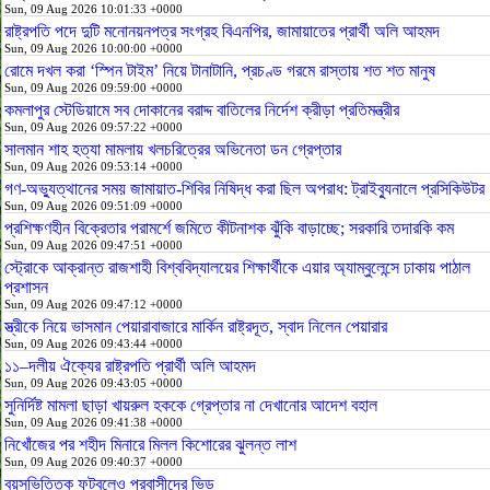
Sun, 09 Aug 2026 10:01:33 +0000
রাষ্ট্রপতি পদে দুটি মনোনয়নপত্র সংগ্রহ বিএনপির, জামায়াতের প্রার্থী অলি আহমদ
Sun, 09 Aug 2026 10:00:00 +0000
রোমে দখল করা ‘স্পিন টাইম’ নিয়ে টানাটানি, প্রচণ্ড গরমে রাস্তায় শত শত মানুষ
Sun, 09 Aug 2026 09:59:00 +0000
কমলাপুর স্টেডিয়ামে সব দোকানের বরাদ্দ বাতিলের নির্দেশ ক্রীড়া প্রতিমন্ত্রীর
Sun, 09 Aug 2026 09:57:22 +0000
সালমান শাহ হত্যা মামলায় খলচরিত্রের অভিনেতা ডন গ্রেপ্তার
Sun, 09 Aug 2026 09:53:14 +0000
গণ-অভ্যুত্থানের সময় জামায়াত-শিবির নিষিদ্ধ করা ছিল অপরাধ: ট্রাইব্যুনালে প্রসিকিউটর
Sun, 09 Aug 2026 09:51:09 +0000
প্রশিক্ষণহীন বিক্রেতার পরামর্শে জমিতে কীটনাশক ঝুঁকি বাড়াচ্ছে; সরকারি তদারকি কম
Sun, 09 Aug 2026 09:47:51 +0000
স্ট্রোকে আক্রান্ত রাজশাহী বিশ্ববিদ্যালয়ের শিক্ষার্থীকে এয়ার অ্যাম্বুলেন্সে ঢাকায় পাঠাল
প্রশাসন
Sun, 09 Aug 2026 09:47:12 +0000
স্ত্রীকে নিয়ে ভাসমান পেয়ারাবাজারে মার্কিন রাষ্ট্রদূত, স্বাদ নিলেন পেয়ারার
Sun, 09 Aug 2026 09:43:44 +0000
১১–দলীয় ঐক্যের রাষ্ট্রপতি প্রার্থী অলি আহমদ
Sun, 09 Aug 2026 09:43:05 +0000
সুনির্দিষ্ট মামলা ছাড়া খায়রুল হককে গ্রেপ্তার না দেখানোর আদেশ বহাল
Sun, 09 Aug 2026 09:41:38 +0000
নিখোঁজের পর শহীদ মিনারে মিলল কিশোরের ঝুলন্ত লাশ
Sun, 09 Aug 2026 09:40:37 +0000
বয়সভিত্তিক ফুটবলেও প্রবাসীদের ভিড়