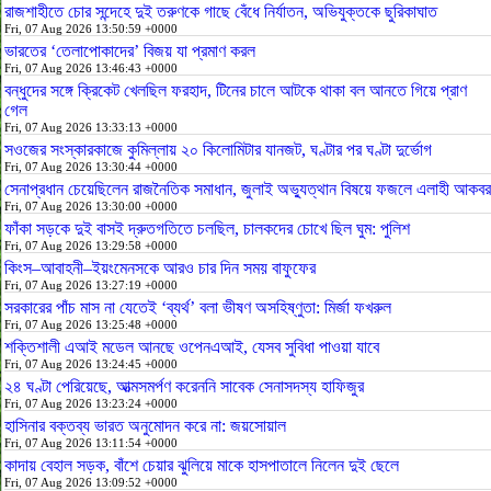
রাজশাহীতে চোর সন্দেহে দুই তরুণকে গাছে বেঁধে নির্যাতন, অভিযুক্তকে ছুরিকাঘাত
Fri, 07 Aug 2026 13:50:59 +0000
ভারতের ‘তেলাপোকাদের’ বিজয় যা প্রমাণ করল
Fri, 07 Aug 2026 13:46:43 +0000
বন্ধুদের সঙ্গে ক্রিকেট খেলছিল ফরহাদ, টিনের চালে আটকে থাকা বল আনতে গিয়ে প্রাণ
গেল
Fri, 07 Aug 2026 13:33:13 +0000
সওজের সংস্কারকাজে কুমিল্লায় ২০ কিলোমিটার যানজট, ঘণ্টার পর ঘণ্টা দুর্ভোগ
Fri, 07 Aug 2026 13:30:44 +0000
সেনাপ্রধান চেয়েছিলেন রাজনৈতিক সমাধান, জুলাই অভ্যুত্থান বিষয়ে ফজলে এলাহী আকবর
Fri, 07 Aug 2026 13:30:00 +0000
ফাঁকা সড়কে দুই বাসই দ্রুতগতিতে চলছিল, চালকদের চোখে ছিল ঘুম: পুলিশ
Fri, 07 Aug 2026 13:29:58 +0000
কিংস–আবাহনী–ইয়ংমেনসকে আরও চার দিন সময় বাফুফের
Fri, 07 Aug 2026 13:27:19 +0000
সরকারের পাঁচ মাস না যেতেই ‘ব্যর্থ’ বলা ভীষণ অসহিষ্ণুতা: মির্জা ফখরুল
Fri, 07 Aug 2026 13:25:48 +0000
শক্তিশালী এআই মডেল আনছে ওপেনএআই, যেসব সুবিধা পাওয়া যাবে
Fri, 07 Aug 2026 13:24:45 +0000
২৪ ঘণ্টা পেরিয়েছে, আত্মসমর্পণ করেননি সাবেক সেনাসদস্য হাফিজুর
Fri, 07 Aug 2026 13:23:24 +0000
হাসিনার বক্তব্য ভারত অনুমোদন করে না: জয়সোয়াল
Fri, 07 Aug 2026 13:11:54 +0000
কাদায় বেহাল সড়ক, বাঁশে চেয়ার ঝুলিয়ে মাকে হাসপাতালে নিলেন দুই ছেলে
Fri, 07 Aug 2026 13:09:52 +0000