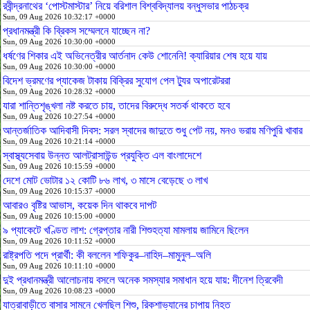
রবীন্দ্রনাথের ‘পোস্টমাস্টার’ নিয়ে বরিশাল বিশ্ববিদ্যালয় বন্ধুসভার পাঠচক্র
Sun, 09 Aug 2026 10:32:17 +0000
প্রধানমন্ত্রী কি ব্রিকস সম্মেলনে যাচ্ছেন না?
Sun, 09 Aug 2026 10:30:00 +0000
ধর্ষণের শিকার এই অভিনেত্রীর আর্তনাদ কেউ শোনেনি! ক্যারিয়ার শেষ হয়ে যায়
Sun, 09 Aug 2026 10:30:00 +0000
বিদেশ ভ্রমণের প্যাকেজ টাকায় বিক্রির সুযোগ পেল ট্যুর অপারেটররা
Sun, 09 Aug 2026 10:28:32 +0000
যারা শান্তিশৃঙ্খলা নষ্ট করতে চায়, তাদের বিরুদ্ধে সতর্ক থাকতে হবে
Sun, 09 Aug 2026 10:27:54 +0000
আন্তর্জাতিক আদিবাসী দিবস: সরল স্বাদের জাদুতে শুধু পেট নয়, মনও ভরায় মণিপুরি খাবার
Sun, 09 Aug 2026 10:21:14 +0000
স্বাস্থ্যসেবায় উন্নত আলট্রাসাউন্ড প্রযুক্তি এল বাংলাদেশে
Sun, 09 Aug 2026 10:15:59 +0000
দেশে মোট ভোটার ১২ কোটি ৮৬ লাখ, ৩ মাসে বেড়েছে ৩ লাখ
Sun, 09 Aug 2026 10:15:37 +0000
আবারও বৃষ্টির আভাস, কয়েক দিন থাকবে দাপট
Sun, 09 Aug 2026 10:15:00 +0000
৯ প্যাকেটে খণ্ডিত লাশ: গ্রেপ্তার নারী শিশুহত্যা মামলায় জামিনে ছিলেন
Sun, 09 Aug 2026 10:11:52 +0000
রাষ্ট্রপতি পদে প্রার্থী: কী বললেন শফিকুর–নাহিদ–মামুনুল–অলি
Sun, 09 Aug 2026 10:11:10 +0000
দুই প্রধানমন্ত্রী আলোচনায় বসলে অনেক সমস্যার সমাধান হয়ে যায়: দীনেশ ত্রিবেদী
Sun, 09 Aug 2026 10:08:23 +0000
যাত্রাবাড়ীতে বাসার সামনে খেলছিল শিশু, রিকশাভ্যানের চাপায় নিহত