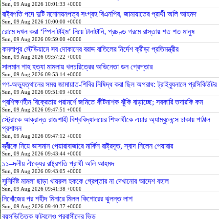
Sun, 09 Aug 2026 10:01:33 +0000
রাষ্ট্রপতি পদে দুটি মনোনয়নপত্র সংগ্রহ বিএনপির, জামায়াতের প্রার্থী অলি আহমদ
Sun, 09 Aug 2026 10:00:00 +0000
রোমে দখল করা ‘স্পিন টাইম’ নিয়ে টানাটানি, প্রচণ্ড গরমে রাস্তায় শত শত মানুষ
Sun, 09 Aug 2026 09:59:00 +0000
কমলাপুর স্টেডিয়ামে সব দোকানের বরাদ্দ বাতিলের নির্দেশ ক্রীড়া প্রতিমন্ত্রীর
Sun, 09 Aug 2026 09:57:22 +0000
সালমান শাহ হত্যা মামলায় খলচরিত্রের অভিনেতা ডন গ্রেপ্তার
Sun, 09 Aug 2026 09:53:14 +0000
গণ-অভ্যুত্থানের সময় জামায়াত-শিবির নিষিদ্ধ করা ছিল অপরাধ: ট্রাইব্যুনালে প্রসিকিউটর
Sun, 09 Aug 2026 09:51:09 +0000
প্রশিক্ষণহীন বিক্রেতার পরামর্শে জমিতে কীটনাশক ঝুঁকি বাড়াচ্ছে; সরকারি তদারকি কম
Sun, 09 Aug 2026 09:47:51 +0000
স্ট্রোকে আক্রান্ত রাজশাহী বিশ্ববিদ্যালয়ের শিক্ষার্থীকে এয়ার অ্যাম্বুলেন্সে ঢাকায় পাঠাল
প্রশাসন
Sun, 09 Aug 2026 09:47:12 +0000
স্ত্রীকে নিয়ে ভাসমান পেয়ারাবাজারে মার্কিন রাষ্ট্রদূত, স্বাদ নিলেন পেয়ারার
Sun, 09 Aug 2026 09:43:44 +0000
১১–দলীয় ঐক্যের রাষ্ট্রপতি প্রার্থী অলি আহমদ
Sun, 09 Aug 2026 09:43:05 +0000
সুনির্দিষ্ট মামলা ছাড়া খায়রুল হককে গ্রেপ্তার না দেখানোর আদেশ বহাল
Sun, 09 Aug 2026 09:41:38 +0000
নিখোঁজের পর শহীদ মিনারে মিলল কিশোরের ঝুলন্ত লাশ
Sun, 09 Aug 2026 09:40:37 +0000
বয়সভিত্তিক ফুটবলেও প্রবাসীদের ভিড়