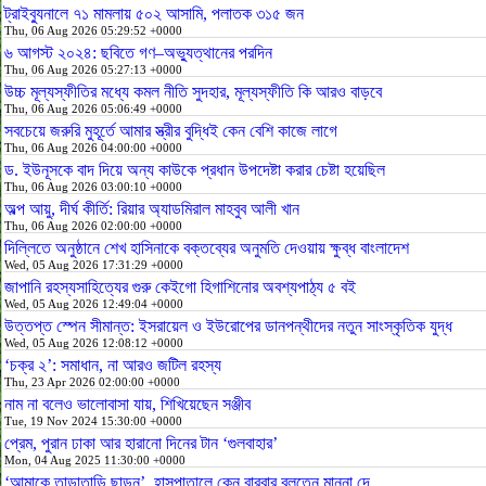
ট্রাইব্যুনালে ৭১ মামলায় ৫০২ আসামি, পলাতক ৩১৫ জন
Thu, 06 Aug 2026 05:29:52 +0000
৬ আগস্ট ২০২৪: ছবিতে গণ–অভ্যুত্থানের পরদিন
Thu, 06 Aug 2026 05:27:13 +0000
উচ্চ মূল্যস্ফীতির মধ্যে কমল নীতি সুদহার, মূল্যস্ফীতি কি আরও বাড়বে
Thu, 06 Aug 2026 05:06:49 +0000
সবচেয়ে জরুরি মুহূর্তে আমার স্ত্রীর বুদ্ধিই কেন বেশি কাজে লাগে
Thu, 06 Aug 2026 04:00:00 +0000
ড. ইউনূসকে বাদ দিয়ে অন্য কাউকে প্রধান উপদেষ্টা করার চেষ্টা হয়েছিল
Thu, 06 Aug 2026 03:00:10 +0000
অল্প আয়ু, দীর্ঘ কীর্তি: রিয়ার অ্যাডমিরাল মাহবুব আলী খান
Thu, 06 Aug 2026 02:00:00 +0000
দিল্লিতে অনুষ্ঠানে শেখ হাসিনাকে বক্তব্যের অনুমতি দেওয়ায় ক্ষুব্ধ বাংলাদেশ
Wed, 05 Aug 2026 17:31:29 +0000
জাপানি রহস্যসাহিত্যের গুরু কেইগো হিগাশিনোর অবশ্যপাঠ্য ৫ বই
Wed, 05 Aug 2026 12:49:04 +0000
উত্তপ্ত স্পেন সীমান্ত: ইসরায়েল ও ইউরোপের ডানপন্থীদের নতুন সাংস্কৃতিক যুদ্ধ
Wed, 05 Aug 2026 12:08:12 +0000
‘চক্র ২’: সমাধান, না আরও জটিল রহস্য
Thu, 23 Apr 2026 02:00:00 +0000
নাম না বলেও ভালোবাসা যায়, শিখিয়েছেন সঞ্জীব
Tue, 19 Nov 2024 15:30:00 +0000
প্রেম, পুরান ঢাকা আর হারানো দিনের টান ‘গুলবাহার’
Mon, 04 Aug 2025 11:30:00 +0000
‘আমাকে তাড়াতাড়ি ছাড়ুন’, হাসপাতালে কেন বারবার বলতেন মান্না দে