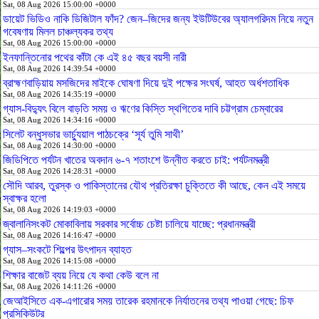
Sat, 08 Aug 2026 15:00:00 +0000
ডায়েট ভিডিও নাকি ডিজিটাল ফাঁদ? জেন–জিদের জন্য ইউটিউবের অ্যালগরিদম নিয়ে নতুন
গবেষণায় মিলল চাঞ্চল্যকর তথ্য
Sat, 08 Aug 2026 15:00:00 +0000
ইনফান্তিনোর পথের কাঁটা কে এই ৪৫ বছর বয়সী নারী
Sat, 08 Aug 2026 14:39:54 +0000
ব্রাহ্মণবাড়িয়ায় মসজিদের মাইকে ঘোষণা দিয়ে দুই পক্ষের সংঘর্ষ, আহত অর্ধশতাধিক
Sat, 08 Aug 2026 14:35:19 +0000
গ্যাস-বিদ্যুৎ বিলে বাড়তি সময় ও ঋণের কিস্তি স্থগিতের দাবি চট্টগ্রাম চেম্বারের
Sat, 08 Aug 2026 14:34:16 +0000
সিলেট বন্ধুসভার ভার্চ্যুয়াল পাঠচক্রে ‘সূর্য তুমি সাথী’
Sat, 08 Aug 2026 14:30:00 +0000
জিডিপিতে পর্যটন খাতের অবদান ৬-৭ শতাংশে উন্নীত করতে চাই: পর্যটনমন্ত্রী
Sat, 08 Aug 2026 14:28:31 +0000
সৌদি আরব, তুরস্ক ও পাকিস্তানের যৌথ প্রতিরক্ষা চুক্তিতে কী আছে, কেন এই সময়ে
স্বাক্ষর হলো
Sat, 08 Aug 2026 14:19:03 +0000
জ্বালানিসংকট মোকাবিলায় সরকার সর্বোচ্চ চেষ্টা চালিয়ে যাচ্ছে: প্রধানমন্ত্রী
Sat, 08 Aug 2026 14:16:47 +0000
গ্যাস–সংকটে শিল্পের উৎপাদন ব্যাহত
Sat, 08 Aug 2026 14:15:08 +0000
শিক্ষার বাজেট ব্যয় নিয়ে যে কথা কেউ বলে না
Sat, 08 Aug 2026 14:11:26 +0000
জেআইসিতে এক-এগারোর সময় তারেক রহমানকে নির্যাতনের তথ্য পাওয়া গেছে: চিফ
প্রসিকিউটর