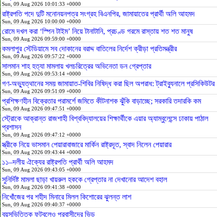
Sun, 09 Aug 2026 10:01:33 +0000
রাষ্ট্রপতি পদে দুটি মনোনয়নপত্র সংগ্রহ বিএনপির, জামায়াতের প্রার্থী অলি আহমদ
Sun, 09 Aug 2026 10:00:00 +0000
রোমে দখল করা ‘স্পিন টাইম’ নিয়ে টানাটানি, প্রচণ্ড গরমে রাস্তায় শত শত মানুষ
Sun, 09 Aug 2026 09:59:00 +0000
কমলাপুর স্টেডিয়ামে সব দোকানের বরাদ্দ বাতিলের নির্দেশ ক্রীড়া প্রতিমন্ত্রীর
Sun, 09 Aug 2026 09:57:22 +0000
সালমান শাহ হত্যা মামলায় খলচরিত্রের অভিনেতা ডন গ্রেপ্তার
Sun, 09 Aug 2026 09:53:14 +0000
গণ-অভ্যুত্থানের সময় জামায়াত-শিবির নিষিদ্ধ করা ছিল অপরাধ: ট্রাইব্যুনালে প্রসিকিউটর
Sun, 09 Aug 2026 09:51:09 +0000
প্রশিক্ষণহীন বিক্রেতার পরামর্শে জমিতে কীটনাশক ঝুঁকি বাড়াচ্ছে; সরকারি তদারকি কম
Sun, 09 Aug 2026 09:47:51 +0000
স্ট্রোকে আক্রান্ত রাজশাহী বিশ্ববিদ্যালয়ের শিক্ষার্থীকে এয়ার অ্যাম্বুলেন্সে ঢাকায় পাঠাল
প্রশাসন
Sun, 09 Aug 2026 09:47:12 +0000
স্ত্রীকে নিয়ে ভাসমান পেয়ারাবাজারে মার্কিন রাষ্ট্রদূত, স্বাদ নিলেন পেয়ারার
Sun, 09 Aug 2026 09:43:44 +0000
১১–দলীয় ঐক্যের রাষ্ট্রপতি প্রার্থী অলি আহমদ
Sun, 09 Aug 2026 09:43:05 +0000
সুনির্দিষ্ট মামলা ছাড়া খায়রুল হককে গ্রেপ্তার না দেখানোর আদেশ বহাল
Sun, 09 Aug 2026 09:41:38 +0000
নিখোঁজের পর শহীদ মিনারে মিলল কিশোরের ঝুলন্ত লাশ
Sun, 09 Aug 2026 09:40:37 +0000
বয়সভিত্তিক ফুটবলেও প্রবাসীদের ভিড়