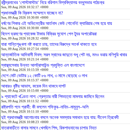
রবীন্দ্রনাথের ‘পোস্টমাস্টার’ নিয়ে বরিশাল বিশ্ববিদ্যালয় বন্ধুসভার পাঠচক্র
Sun, 09 Aug 2026 10:32:17 +0000
প্রধানমন্ত্রী কি ব্রিকস সম্মেলনে যাচ্ছেন না?
Sun, 09 Aug 2026 10:30:00 +0000
ধর্ষণের শিকার এই অভিনেত্রীর আর্তনাদ কেউ শোনেনি! ক্যারিয়ার শেষ হয়ে যায়
Sun, 09 Aug 2026 10:30:00 +0000
বিদেশ ভ্রমণের প্যাকেজ টাকায় বিক্রির সুযোগ পেল ট্যুর অপারেটররা
Sun, 09 Aug 2026 10:28:32 +0000
যারা শান্তিশৃঙ্খলা নষ্ট করতে চায়, তাদের বিরুদ্ধে সতর্ক থাকতে হবে
Sun, 09 Aug 2026 10:27:54 +0000
আন্তর্জাতিক আদিবাসী দিবস: সরল স্বাদের জাদুতে শুধু পেট নয়, মনও ভরায় মণিপুরি খাবার
Sun, 09 Aug 2026 10:21:14 +0000
স্বাস্থ্যসেবায় উন্নত আলট্রাসাউন্ড প্রযুক্তি এল বাংলাদেশে
Sun, 09 Aug 2026 10:15:59 +0000
দেশে মোট ভোটার ১২ কোটি ৮৬ লাখ, ৩ মাসে বেড়েছে ৩ লাখ
Sun, 09 Aug 2026 10:15:37 +0000
আবারও বৃষ্টির আভাস, কয়েক দিন থাকবে দাপট
Sun, 09 Aug 2026 10:15:00 +0000
৯ প্যাকেটে খণ্ডিত লাশ: গ্রেপ্তার নারী শিশুহত্যা মামলায় জামিনে ছিলেন
Sun, 09 Aug 2026 10:11:52 +0000
রাষ্ট্রপতি পদে প্রার্থী: কী বললেন শফিকুর–নাহিদ–মামুনুল–অলি
Sun, 09 Aug 2026 10:11:10 +0000
দুই প্রধানমন্ত্রী আলোচনায় বসলে অনেক সমস্যার সমাধান হয়ে যায়: দীনেশ ত্রিবেদী
Sun, 09 Aug 2026 10:08:23 +0000
যাত্রাবাড়ীতে বাসার সামনে খেলছিল শিশু, রিকশাভ্যানের চাপায় নিহত