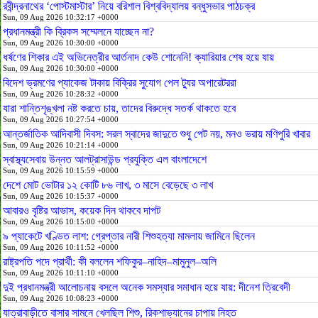
রবীন্দ্রনাথের ‘পোস্টমাস্টার’ নিয়ে বরিশাল বিশ্ববিদ্যালয় বন্ধুসভার পাঠচক্র
Sun, 09 Aug 2026 10:32:17 +0000
প্রধানমন্ত্রী কি ব্রিকস সম্মেলনে যাচ্ছেন না?
Sun, 09 Aug 2026 10:30:00 +0000
ধর্ষণের শিকার এই অভিনেত্রীর আর্তনাদ কেউ শোনেনি! ক্যারিয়ার শেষ হয়ে যায়
Sun, 09 Aug 2026 10:30:00 +0000
বিদেশ ভ্রমণের প্যাকেজ টাকায় বিক্রির সুযোগ পেল ট্যুর অপারেটররা
Sun, 09 Aug 2026 10:28:32 +0000
যারা শান্তিশৃঙ্খলা নষ্ট করতে চায়, তাদের বিরুদ্ধে সতর্ক থাকতে হবে
Sun, 09 Aug 2026 10:27:54 +0000
আন্তর্জাতিক আদিবাসী দিবস: সরল স্বাদের জাদুতে শুধু পেট নয়, মনও ভরায় মণিপুরি খাবার
Sun, 09 Aug 2026 10:21:14 +0000
স্বাস্থ্যসেবায় উন্নত আলট্রাসাউন্ড প্রযুক্তি এল বাংলাদেশে
Sun, 09 Aug 2026 10:15:59 +0000
দেশে মোট ভোটার ১২ কোটি ৮৬ লাখ, ৩ মাসে বেড়েছে ৩ লাখ
Sun, 09 Aug 2026 10:15:37 +0000
আবারও বৃষ্টির আভাস, কয়েক দিন থাকবে দাপট
Sun, 09 Aug 2026 10:15:00 +0000
৯ প্যাকেটে খণ্ডিত লাশ: গ্রেপ্তার নারী শিশুহত্যা মামলায় জামিনে ছিলেন
Sun, 09 Aug 2026 10:11:52 +0000
রাষ্ট্রপতি পদে প্রার্থী: কী বললেন শফিকুর–নাহিদ–মামুনুল–অলি
Sun, 09 Aug 2026 10:11:10 +0000
দুই প্রধানমন্ত্রী আলোচনায় বসলে অনেক সমস্যার সমাধান হয়ে যায়: দীনেশ ত্রিবেদী
Sun, 09 Aug 2026 10:08:23 +0000
যাত্রাবাড়ীতে বাসার সামনে খেলছিল শিশু, রিকশাভ্যানের চাপায় নিহত