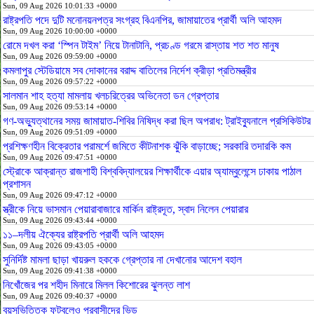
Sun, 09 Aug 2026 10:01:33 +0000
রাষ্ট্রপতি পদে দুটি মনোনয়নপত্র সংগ্রহ বিএনপির, জামায়াতের প্রার্থী অলি আহমদ
Sun, 09 Aug 2026 10:00:00 +0000
রোমে দখল করা ‘স্পিন টাইম’ নিয়ে টানাটানি, প্রচণ্ড গরমে রাস্তায় শত শত মানুষ
Sun, 09 Aug 2026 09:59:00 +0000
কমলাপুর স্টেডিয়ামে সব দোকানের বরাদ্দ বাতিলের নির্দেশ ক্রীড়া প্রতিমন্ত্রীর
Sun, 09 Aug 2026 09:57:22 +0000
সালমান শাহ হত্যা মামলায় খলচরিত্রের অভিনেতা ডন গ্রেপ্তার
Sun, 09 Aug 2026 09:53:14 +0000
গণ-অভ্যুত্থানের সময় জামায়াত-শিবির নিষিদ্ধ করা ছিল অপরাধ: ট্রাইব্যুনালে প্রসিকিউটর
Sun, 09 Aug 2026 09:51:09 +0000
প্রশিক্ষণহীন বিক্রেতার পরামর্শে জমিতে কীটনাশক ঝুঁকি বাড়াচ্ছে; সরকারি তদারকি কম
Sun, 09 Aug 2026 09:47:51 +0000
স্ট্রোকে আক্রান্ত রাজশাহী বিশ্ববিদ্যালয়ের শিক্ষার্থীকে এয়ার অ্যাম্বুলেন্সে ঢাকায় পাঠাল
প্রশাসন
Sun, 09 Aug 2026 09:47:12 +0000
স্ত্রীকে নিয়ে ভাসমান পেয়ারাবাজারে মার্কিন রাষ্ট্রদূত, স্বাদ নিলেন পেয়ারার
Sun, 09 Aug 2026 09:43:44 +0000
১১–দলীয় ঐক্যের রাষ্ট্রপতি প্রার্থী অলি আহমদ
Sun, 09 Aug 2026 09:43:05 +0000
সুনির্দিষ্ট মামলা ছাড়া খায়রুল হককে গ্রেপ্তার না দেখানোর আদেশ বহাল
Sun, 09 Aug 2026 09:41:38 +0000
নিখোঁজের পর শহীদ মিনারে মিলল কিশোরের ঝুলন্ত লাশ
Sun, 09 Aug 2026 09:40:37 +0000
বয়সভিত্তিক ফুটবলেও প্রবাসীদের ভিড়