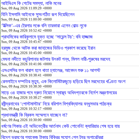
আইবিএস কি পেটের সমস্যা, নাকি মনের
Sun, 09 Aug 2026 11:09:29 +0000
যিনি ইসলামি আইনকে সুসংগঠিত রূপ দিয়েছিলেন
Sun, 09 Aug 2026 11:00:00 +0000
‘টক্সিক’–এর ট্রেলার লঞ্চে বলি তারকারা এলেন বোল্ড লুকে
Sun, 09 Aug 2026 10:52:42 +0000
প্রাথমিকের কারিকুলামে যুক্ত হচ্ছে ‘সায়েন্স টয়’: ববি হাজ্জাজ
Sun, 09 Aug 2026 10:45:47 +0000
হরমুজ থেকে আটক করা জাহাজের ভিডিও প্রকাশ করেছে ইরান
Sun, 09 Aug 2026 10:45:00 +0000
মেঘনা নদীতে কচুরিপানার জটলায় উৎকট গন্ধ, মিলল নারী-পুরুষের মরদেহ
Sun, 09 Aug 2026 10:41:06 +0000
এসএসসির ফল খারাপ হলে খাতা চ্যালেঞ্জ, আবেদন শুরু ১১ আগস্ট
Sun, 09 Aug 2026 10:38:41 +0000
রেললাইনে দম্পতির মৃত্যু, এক কিলোমিটারজুড়ে ছড়িয়ে ছিল মরদেহের খণ্ডিত অংশ
Sun, 09 Aug 2026 10:38:30 +0000
সাড়ে ৩৪ হাজার পদে দ্রুত নিয়োগে স্বাস্থ্য অধিদপ্তরকে নির্দেশ মন্ত্রণালয়ের
Sun, 09 Aug 2026 10:38:27 +0000
রবীন্দ্রনাথের ‘পোস্টমাস্টার’ নিয়ে বরিশাল বিশ্ববিদ্যালয় বন্ধুসভার পাঠচক্র
Sun, 09 Aug 2026 10:32:17 +0000
প্রধানমন্ত্রী কি ব্রিকস সম্মেলনে যাচ্ছেন না?
Sun, 09 Aug 2026 10:30:00 +0000
ধর্ষণের শিকার এই অভিনেত্রীর আর্তনাদ কেউ শোনেনি! ক্যারিয়ার শেষ হয়ে যায়
Sun, 09 Aug 2026 10:30:00 +0000
বিদেশ ভ্রমণের প্যাকেজ টাকায় বিক্রির সুযোগ পেল ট্যুর অপারেটররা