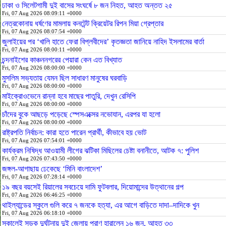
ঢাকা ও সিলেটগামী দুই বাসের সংঘর্ষে ৮ জন নিহত, আহত অন্তত ২৫
Fri, 07 Aug 2026 08:09:11 +0000
নেত্রকোনায় ধর্ষণের মামলায় কনটেন্ট ক্রিয়েটর রিপন মিয়া গ্রেপ্তার
Fri, 07 Aug 2026 08:07:54 +0000
জুলাইয়ের পর ‘খালি হাতে ফেরা বিপ্লবীদের’ কৃতজ্ঞতা জানিয়ে নাহিদ ইসলামের বার্তা
Fri, 07 Aug 2026 08:00:11 +0000
চন্দনাইশের কাঞ্চননগরের পেয়ারা কেন এত বিখ্যাত
Fri, 07 Aug 2026 08:00:00 +0000
মুসলিম সভ্যতায় যেমন ছিল সাধারণ মানুষের ঘরবাড়ি
Fri, 07 Aug 2026 08:00:00 +0000
মাইক্রোওভেনে রান্না হবে মাছের পাতুরি, দেখুন রেসিপি
Fri, 07 Aug 2026 08:00:00 +0000
চাঁদের বুকে আছড়ে পড়েছে স্পেসএক্সের নভোযান, এরপর যা হলো
Fri, 07 Aug 2026 08:00:00 +0000
রাষ্ট্রপতি নির্বাচন: কারা হতে পারেন প্রার্থী, কীভাবে হয় ভোট
Fri, 07 Aug 2026 07:54:01 +0000
কার্যক্রম নিষিদ্ধ আওয়ামী লীগের ঝটিকা মিছিলের চেষ্টা বনানীতে, আটক ৭: পুলিশ
Fri, 07 Aug 2026 07:43:50 +0000
জঙ্গল-আগাছায় ঢেকেছে ‘মিনি বাংলাদেশ’
Fri, 07 Aug 2026 07:28:14 +0000
১৯ বছর বয়সেই রিয়ালের সবচেয়ে দামি ফুটবলার, দিয়োমান্দের উত্থানের গল্প
Fri, 07 Aug 2026 06:46:25 +0000
থাইল্যান্ডের স্কুলে গুলি করে ৭ জনকে হত্যা, এর আগে বাড়িতে দাদা–দাদিকে খুন
Fri, 07 Aug 2026 06:18:10 +0000
সকালেই সড়ক দুর্ঘটনায় দুই জেলায় প্রাণ হারালেন ১৬ জন, আহত ৩৩