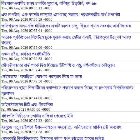
কিশোরগঞ্জবাসীর জন্য চাকরির সুযোগ, বাণিজ্য উত্তীর্ণ, পদ ৬৮
Thu, 06 Aug 2026 08:03:13 +0000
এক নাগরিক, এক কার্ডের লক্ষ্যেই এগোচ্ছে সরকার: প্রধানমন্ত্রীর অর্থ উপদেষ্টা
Thu, 06 Aug 2026 07:55:59 +0000
ক্ষতিগ্রস্ত এলএনজি টার্মিনালের একটি বয়লার চালু, গ্রিডে গ্যাস সরবরাহ আংশিক শুরু
Thu, 06 Aug 2026 07:55:04 +0000
আরেক প্রতিষ্ঠানের সিস্টেমে ঢুকে হ্যাক করছে মেটার এআই, নিরাপত্তা উদ্বেগ আরও
বাড়ছে
Thu, 06 Aug 2026 07:55:00 +0000
সক্ষম রাষ্ট্র, কার্যকর পররাষ্ট্রনীতি
Thu, 06 Aug 2026 07:52:53 +0000
মৌলভীবাজারে বার্ড পার্কে ডিম দিয়েছে উটপাখি ও এমু, দর্শনার্থীদের কৌতূহল
Thu, 06 Aug 2026 07:52:45 +0000
নেইমারকে ‘অবাঞ্ছিত’ ঘোষণার প্রস্তাব নিয়ে যা হলো
Thu, 06 Aug 2026 07:49:50 +0000
পরিচয়পত্র ছাড়া শিক্ষার্থীদের ক্যাম্পাসে প্রবেশ করতে দিচ্ছে না জগন্নাথ বিশ্ববিদ্যালয়
প্রশাসন
Thu, 06 Aug 2026 07:44:00 +0000
আইনস্টাইনের চিঠি এবং হিরোশিমা
Fri, 06 Aug 2021 04:00:00 +0000
রাষ্ট্রপতি নির্বাচনের ভোটার তালিকা পেয়েছে ইসি
Thu, 06 Aug 2026 07:37:22 +0000
হরমুজে নতুন নৌপথে ইরান–ওমানের সমঝোতা, অনিশ্চয়তায় মার্কিন নৌ অবরোধ
Thu, 06 Aug 2026 07:34:58 +0000
বেসরকারি বিশ্ববিদ্যালয়ে শিক্ষকের ভাগ্য যখন ছাত্রের হাতের মুঠোয়